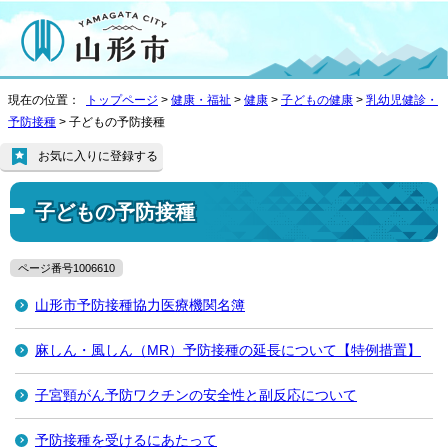
現在の位置：
トップページ
>
健康・福祉
>
健康
>
子どもの健康
>
乳幼児健診・
予防接種
> 子どもの予防接種
お気に入りに登録する
子どもの予防接種
ページ番号1006610
山形市予防接種協力医療機関名簿
麻しん・風しん（MR）予防接種の延長について【特例措置】
子宮頸がん予防ワクチンの安全性と副反応について
予防接種を受けるにあたって