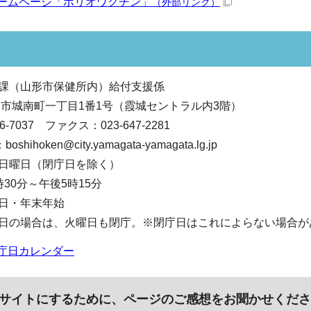
ームページ「ポリオワクチン」
（外部リンク）
課（山形市保健所内）給付支援係
 山形市城南町一丁目1番1号（霞城セントラル内3階）
-7037 ファクス：023-647-2281
hoken@city.yamagata-yamagata.lg.jp
日曜日（閉庁日を除く）
30分～午後5時15分
日・年末年始
日の場合は、火曜日も閉庁。※閉庁日はこれによらない場合が
庁日カレンダー
サイトにするために、ページのご感想をお聞かせくださ