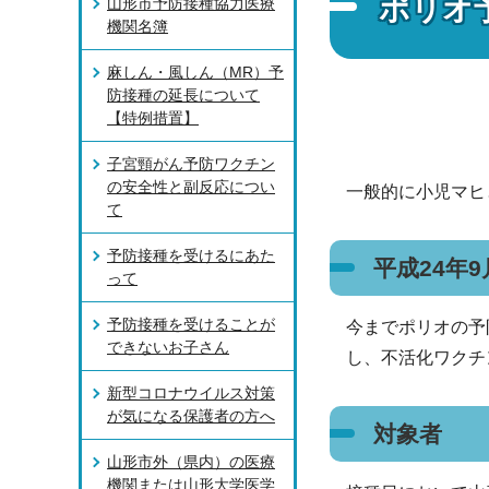
ポリオ
山形市予防接種協力医療
機関名簿
麻しん・風しん（MR）予
防接種の延長について
【特例措置】
子宮頸がん予防ワクチン
の安全性と副反応につい
一般的に小児マヒ
て
予防接種を受けるにあた
平成24年
って
予防接種を受けることが
今までポリオの予
できないお子さん
し、不活化ワクチ
新型コロナウイルス対策
が気になる保護者の方へ
対象者
山形市外（県内）の医療
機関または山形大学医学