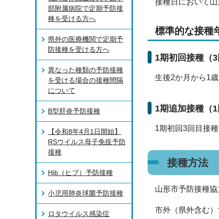
接種日において山
部附属病院で定期予防接
種を受ける方へ
標準的な接種
県外の医療機関で定期予
防接種を受ける方へ
1期初回接種（
異なった種類の予防接種
生後2か月から1
を受ける場合の接種間隔
について
1期追加接種（
B型肝炎予防接種
1期初回3回目接種
【令和8年4月1日開始】
RSウイルス母子免疫予防
接種
接種方法
Hib（ヒブ）予防接種
山形市予防接種協
小児用肺炎球菌予防接種
市外（県外含む）
ロタウイルス感染症