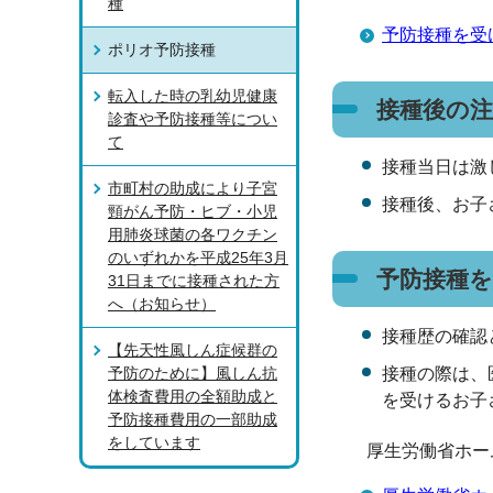
種
予防接種を受
ポリオ予防接種
転入した時の乳幼児健康
接種後の注
診査や予防接種等につい
て
接種当日は激
市町村の助成により子宮
接種後、お子
頸がん予防・ヒブ・小児
用肺炎球菌の各ワクチン
のいずれかを平成25年3月
予防接種
31日までに接種された方
へ（お知らせ）
接種歴の確認
【先天性風しん症候群の
予防のために】風しん抗
接種の際は、
体検査費用の全額助成と
を受けるお子
予防接種費用の一部助成
をしています
厚生労働省ホー