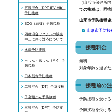
（山形市保健所内
五種混合（DPT-IPV‐Hib）
での接種は、同病
予防接種
山形市予防接種協
BCG（結核）予防接種
山形市予防接
四種混合ワクチンの販売
中止に伴う対応について
接種料金
水痘予防接種
麻しん・風しん（MR）予
無料
防接種
対象年齢を過ぎた
日本脳炎予防接種
接種前の注
二種混合（DT）予防接種
子宮頸がん予防接種
予防接種を受ける
三種混合（DPT）予防接
予防接種を受ける