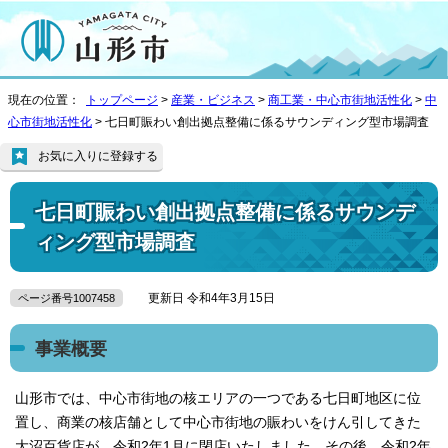
現在の位置：
トップページ
>
産業・ビジネス
>
商工業・中心市街地活性化
>
中
心市街地活性化
> 七日町賑わい創出拠点整備に係るサウンディング型市場調査
お気に入りに登録する
七日町賑わい創出拠点整備に係るサウンデ
ィング型市場調査
更新日 令和4年3月15日
ページ番号1007458
事業概要
山形市では、中心市街地の核エリアの一つである七日町地区に位
置し、商業の核店舗として中心市街地の賑わいをけん引してきた
大沼百貨店が、令和2年1月に閉店いたしました。その後、令和2年