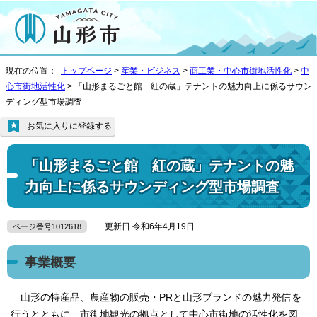
現在の位置：
トップページ
>
産業・ビジネス
>
商工業・中心市街地活性化
>
中
心市街地活性化
> 「山形まるごと館 紅の蔵」テナントの魅力向上に係るサウン
ディング型市場調査
お気に入りに登録する
「山形まるごと館 紅の蔵」テナントの魅
力向上に係るサウンディング型市場調査
更新日 令和6年4月19日
ページ番号1012618
事業概要
山形の特産品、農産物の販売・PRと山形ブランドの魅力発信を
行うとともに、市街地観光の拠点として中心市街地の活性化を図