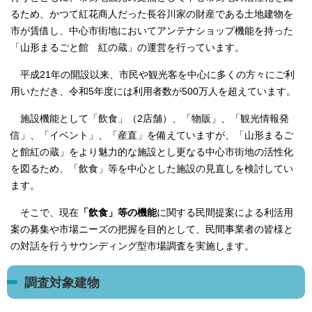
るため、かつて紅花商人だった長谷川家の財産である土地建物を
市が賃借し、中心市街地においてアンテナショップ機能を持った
「山形まるごと館 紅の蔵」の運営を行っています。
平成21年の開設以来、市民や観光客を中心に多くの方々にご利
用いただき、令和5年度には利用者数が500万人を超えています。
施設機能として「飲食」（2店舗）、「物販」、「観光情報発
信」、「イベント」、「産直」を備えていますが、「山形まるご
と館紅の蔵」をより魅力的な施設とし更なる中心市街地の活性化
を図るため、「飲食」等を中心とした施設の見直しを検討してい
ます。
そこで、現在
「飲食」等の機能
に関する民間提案による利活用
案の募集や市場ニーズの把握を目的として、民間事業者の皆様と
の対話を行うサウンディング型市場調査を実施します。
調査対象建物