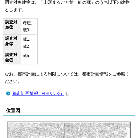
調査対象建物は、「山形まるごと館 紅の蔵」のうち以下の建物
とします。
調査対
母屋、
象⓵
蔵3
調査対
蔵1、
象⓶
蔵2
調査対
蔵5
象⓷
なお、都市計画による制限については、都市計画情報をご参照く
ださい。
都市計画情報
（外部リンク）
位置図