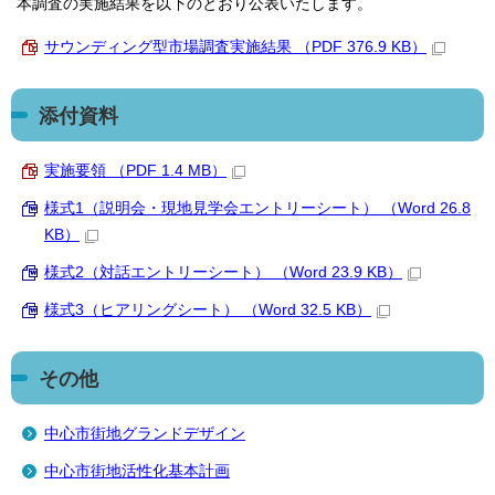
本調査の実施結果を以下のとおり公表いたします。
サウンディング型市場調査実施結果 （PDF 376.9 KB）
添付資料
実施要領 （PDF 1.4 MB）
様式1（説明会・現地見学会エントリーシート） （Word 26.8
KB）
様式2（対話エントリーシート） （Word 23.9 KB）
様式3（ヒアリングシート） （Word 32.5 KB）
その他
中心市街地グランドデザイン
中心市街地活性化基本計画