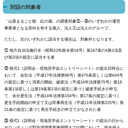
対話の対象者
「山形まるごと館 紅の蔵」の調査対象⓵～⓷のいずれかの運営
事業者となる意向を有する個人、法人又は法人のグループ。
ただし、次のいずれかに該当する場合は、対象外となります。
⓵ 地方自治法施行令（昭和22年政令第16号）第167条の4第1項及
び第2項の規定に該当する者
⓶ 様式1（説明会・現地見学会エントリーシート）の提出日時点に
おいて、会社法（平成17年法律第86号）第475条若しくは第644号
の規定に基づく清算の開始、破産法（平成16年法律第75号）第18
条第1項若しくは第19条第1項の規定に基づく破産手続きの申立
て、会社更生法（平成14年法律第154号）第17条の規定に基づく
更生手続開始の申立て又は民事再生法（平成11年法律第225号）第
21条の規定に基づく再生手続きの申立てがなされた者
⓷ 様式1（説明会・現地見学会エントリーシート）の提出の日から
サウンディング型市場調査実施期間までの間において、指名停止