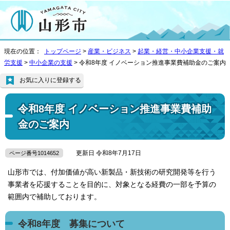
現在の位置：
トップページ
>
産業・ビジネス
>
起業・経営・中小企業支援・就
労支援
>
中小企業の支援
> 令和8年度 イノベーション推進事業費補助金のご案内
お気に入りに登録する
令和8年度 イノベーション推進事業費補助
金のご案内
更新日 令和8年7月17日
ページ番号1014652
山形市では、付加価値が高い新製品・新技術の研究開発等を行う
事業者を応援することを目的に、対象となる経費の一部を予算の
範囲内で補助しております。
令和8年度 募集について