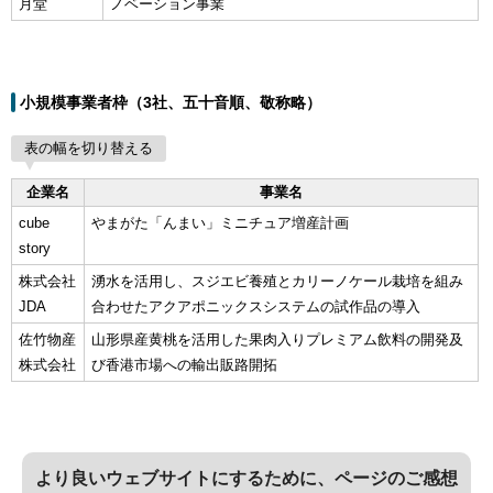
月堂
ノベーション事業
小規模事業者枠（3社、五十音順、敬称略）
表の幅を切り替える
企業名
事業名
cube
やまがた「んまい」ミニチュア増産計画
story
株式会社
湧水を活用し、スジエビ養殖とカリーノケール栽培を組み
JDA
合わせたアクアポニックスシステムの試作品の導入
佐竹物産
山形県産黄桃を活用した果肉入りプレミアム飲料の開発及
株式会社
び香港市場への輸出販路開拓
より良いウェブサイトにするために、ページのご感想