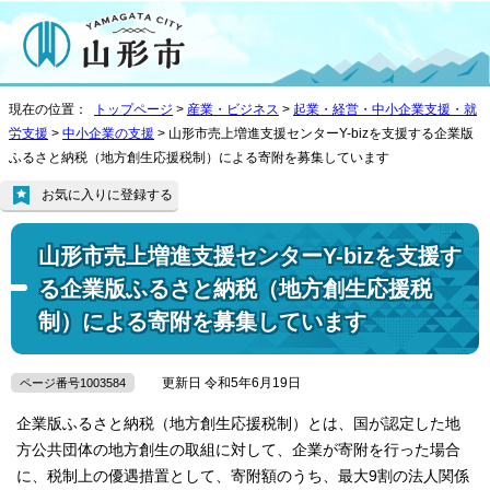
現在の位置：
トップページ
>
産業・ビジネス
>
起業・経営・中小企業支援・就
労支援
>
中小企業の支援
> 山形市売上増進支援センターY-bizを支援する企業版
ふるさと納税（地方創生応援税制）による寄附を募集しています
お気に入りに登録する
山形市売上増進支援センターY-bizを支援す
る企業版ふるさと納税（地方創生応援税
制）による寄附を募集しています
更新日 令和5年6月19日
ページ番号1003584
企業版ふるさと納税（地方創生応援税制）とは、国が認定した地
方公共団体の地方創生の取組に対して、企業が寄附を行った場合
に、税制上の優遇措置として、寄附額のうち、最大9割の法人関係