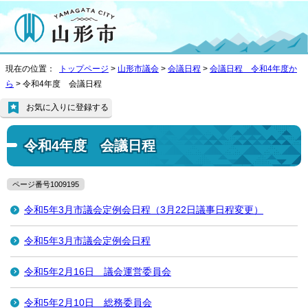
現在の位置：
トップページ
>
山形市議会
>
会議日程
>
会議日程 令和4年度か
ら
> 令和4年度 会議日程
お気に入りに登録する
令和4年度 会議日程
ページ番号1009195
令和5年3月市議会定例会日程（3月22日議事日程変更）
令和5年3月市議会定例会日程
令和5年2月16日 議会運営委員会
令和5年2月10日 総務委員会