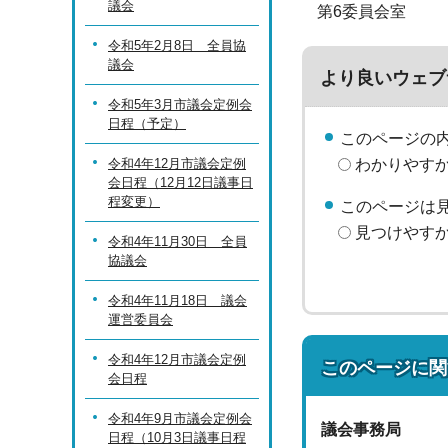
議会
第6委員会室
令和5年2月8日 全員協
議会
より良いウェブ
令和5年3月市議会定例会
日程（予定）
このページの
令和4年12月市議会定例
わかりやす
会日程（12月12日議事日
程変更）
このページは
見つけやす
令和4年11月30日 全員
協議会
令和4年11月18日 議会
運営委員会
令和4年12月市議会定例
このページに関
会日程
令和4年9月市議会定例会
議会事務局
日程（10月3日議事日程