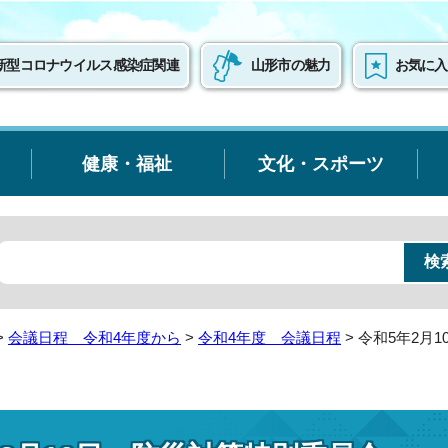
新型コロナウイルス感染症関連
山形市の魅力
お気に入
健康・福祉
文化・スポーツ
>
会議日程 令和4年度から
>
令和4年度 会議日程
> 令和5年2月