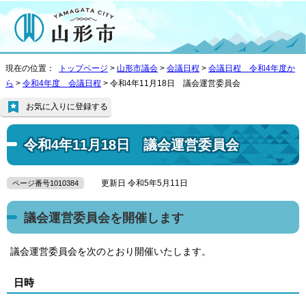
現在の位置：
トップページ
>
山形市議会
>
会議日程
>
会議日程 令和4年度か
ら
>
令和4年度 会議日程
> 令和4年11月18日 議会運営委員会
お気に入りに登録する
令和4年11月18日 議会運営委員会
更新日 令和5年5月11日
ページ番号1010384
議会運営委員会を開催します
議会運営委員会を次のとおり開催いたします。
日時