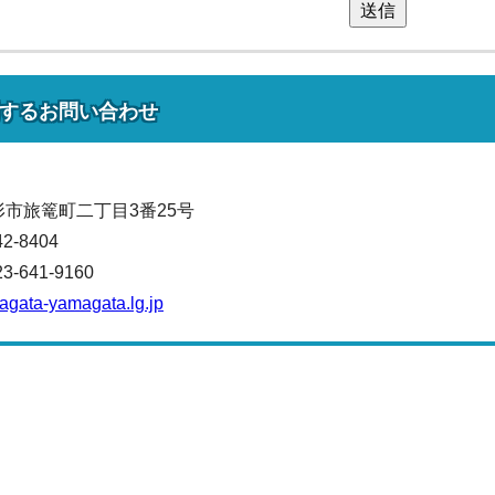
送信
する
お問い合わせ
山形市旅篭町二丁目3番25号
42-8404
641-9160
magata-yamagata.lg.jp