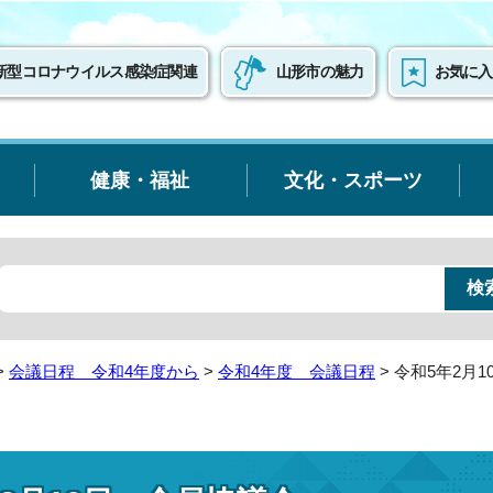
新型コロナウイルス感染症関連
山形市の魅力
お気に入
健康・福祉
文化・スポーツ
>
会議日程 令和4年度から
>
令和4年度 会議日程
> 令和5年2月