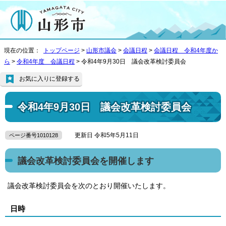
現在の位置：
トップページ
>
山形市議会
>
会議日程
>
会議日程 令和4年度か
ら
>
令和4年度 会議日程
> 令和4年9月30日 議会改革検討委員会
お気に入りに登録する
令和4年9月30日 議会改革検討委員会
更新日 令和5年5月11日
ページ番号1010128
議会改革検討委員会を開催します
議会改革検討委員会を次のとおり開催いたします。
日時