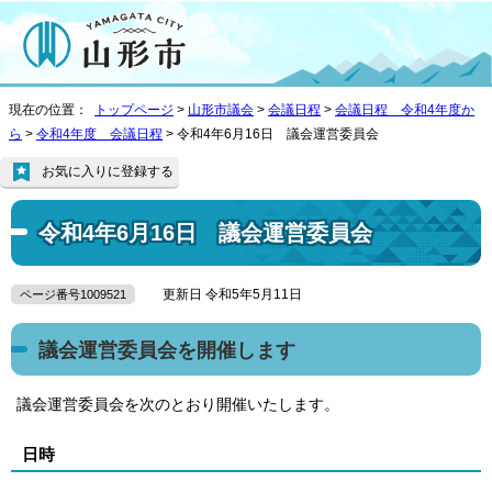
現在の位置：
トップページ
>
山形市議会
>
会議日程
>
会議日程 令和4年度か
ら
>
令和4年度 会議日程
> 令和4年6月16日 議会運営委員会
お気に入りに登録する
令和4年6月16日 議会運営委員会
更新日 令和5年5月11日
ページ番号1009521
議会運営委員会を開催します
議会運営委員会を次のとおり開催いたします。
日時