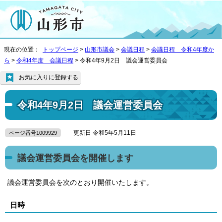
現在の位置：
トップページ
>
山形市議会
>
会議日程
>
会議日程 令和4年度か
ら
>
令和4年度 会議日程
> 令和4年9月2日 議会運営委員会
お気に入りに登録する
令和4年9月2日 議会運営委員会
更新日 令和5年5月11日
ページ番号1009929
議会運営委員会を開催します
議会運営委員会を次のとおり開催いたします。
日時