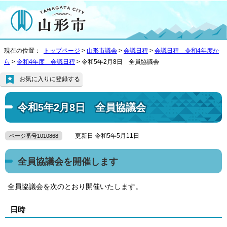
現在の位置：
トップページ
>
山形市議会
>
会議日程
>
会議日程 令和4年度か
ら
>
令和4年度 会議日程
> 令和5年2月8日 全員協議会
お気に入りに登録する
令和5年2月8日 全員協議会
更新日 令和5年5月11日
ページ番号1010868
全員協議会を開催します
全員協議会を次のとおり開催いたします。
日時