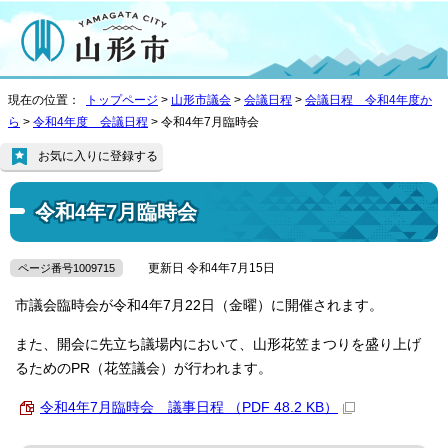
現在の位置：
トップページ
>
山形市議会
>
会議日程
>
会議日程 令和4年度か
ら
>
令和4年度 会議日程
> 令和4年7月臨時会
お気に入りに登録する
令和4年7月臨時会
更新日 令和4年7月15日
ページ番号1009715
市議会臨時会が令和4年7月22日（金曜）に開催されます。
また、開会に先立ち議場内において、山形花笠まつりを盛り上げ
るためのPR（花笠議会）が行われます。
令和4年7月臨時会 議事日程 （PDF 48.2 KB）