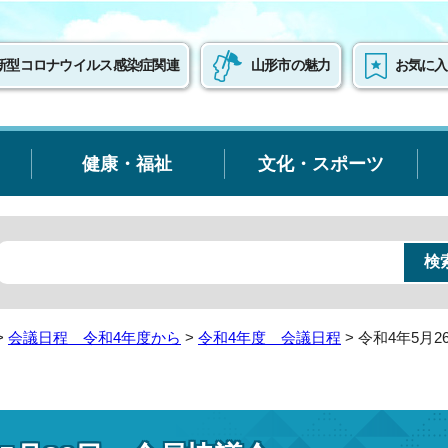
新型コロナウイルス感染症関連
山形市の魅力
お気に入
健康・福祉
文化・スポーツ
>
会議日程 令和4年度から
>
令和4年度 会議日程
> 令和4年5月