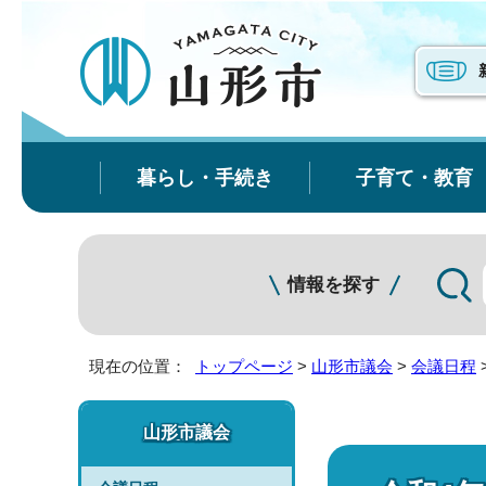
暮らし・手続き
子育て・教育
情報を探す
現在の位置：
トップページ
>
山形市議会
>
会議日程
山形市議会