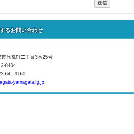
送信
する
お問い合わせ
山形市旅篭町二丁目3番25号
42-8404
641-9160
magata-yamagata.lg.jp