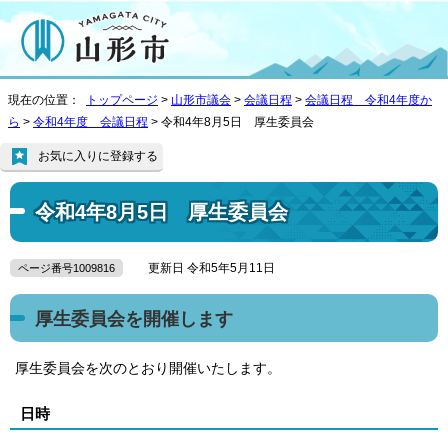
現在の位置：
トップページ
>
山形市議会
>
会議日程
>
会議日程 令和4年度か
ら
>
令和4年度 会議日程
> 令和4年8月5日 厚生委員会
お気に入りに登録する
令和4年8月5日 厚生委員会
更新日 令和5年5月11日
ページ番号1009816
厚生委員会を開催します
厚生委員会を次のとおり開催いたします。
日時