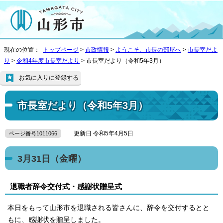
現在の位置：
トップページ
>
市政情報
>
ようこそ、市長の部屋へ
>
市長室だよ
り
>
令和4年度市長室だより
> 市長室だより（令和5年3月）
お気に入りに登録する
市長室だより（令和5年3月）
更新日 令和5年4月5日
ページ番号1011066
3月31日（金曜）
退職者辞令交付式・感謝状贈呈式
本日をもって山形市を退職される皆さんに、辞令を交付するとと
もに、感謝状を贈呈しました。