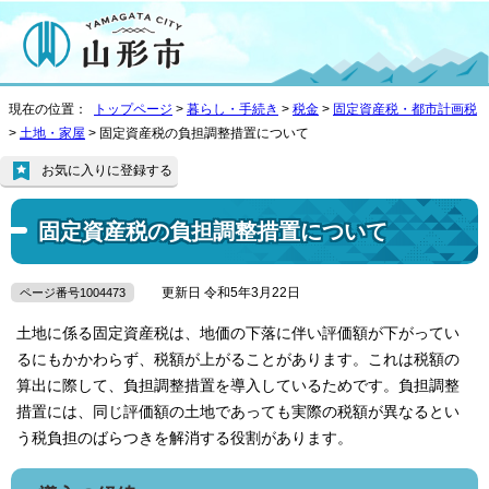
現在の位置：
トップページ
>
暮らし・手続き
>
税金
>
固定資産税・都市計画税
>
土地・家屋
> 固定資産税の負担調整措置について
お気に入りに登録する
固定資産税の負担調整措置について
更新日 令和5年3月22日
ページ番号1004473
土地に係る固定資産税は、地価の下落に伴い評価額が下がってい
るにもかかわらず、税額が上がることがあります。これは税額の
算出に際して、負担調整措置を導入しているためです。負担調整
措置には、同じ評価額の土地であっても実際の税額が異なるとい
う税負担のばらつきを解消する役割があります。