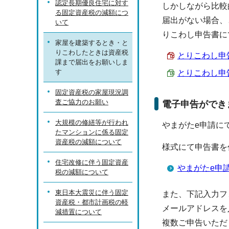
認定長期優良住宅に対す
しかしながら比較
る固定資産税の減額につ
届出がない場合、
いて
りこわし申告書に
家屋を建築するとき・と
りこわしたときは資産税
とりこわし申告書
課まで届出をお願いしま
す
とりこわし申告書 
固定資産税の家屋現況調
査ご協力のお願い
電子申告ができ
大規模の修繕等が行われ
やまがたe申請に
たマンションに係る固定
資産税の減額について
様式にて申告書を
住宅改修に伴う固定資産
やまがたe申
税の減額について
東日本大震災に伴う固定
また、下記入力フ
資産税・都市計画税の軽
メールアドレスを
減措置について
複数ご申告いただ