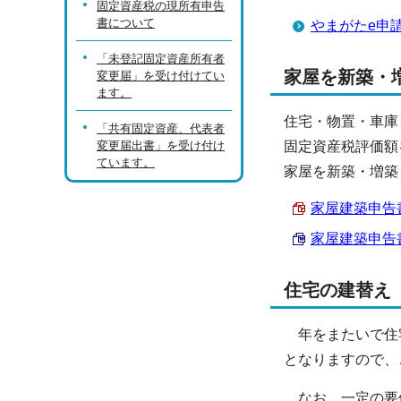
固定資産税の現所有申告
書について
やまがたe申
「未登記固定資産所有者
家屋を新築・
変更届」を受け付けてい
ます。
住宅・物置・車庫
「共有固定資産、代表者
変更届出書」を受け付け
固定資産税評価額
ています。
家屋を新築・増築
家屋建築申告書 
家屋建築申告書 （
住宅の建替え
年をまたいで住宅
となりますので、
なお、一定の要