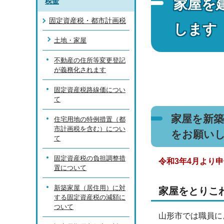
家屋を
税金
固定資産税・都市計画税
します
土地・家屋
不動産の住所等変更登記
が義務化されます
固定資産税路線価につい
て
家屋を新
住宅用地の特例措置（都
市計画税を含む）につい
をお願い
て
固定資産税の負担調整措
令和3年4月より
置について
新築家屋（居住用）に対
家屋をとりこ
する固定資産税の減額に
ついて
山形市では職員に