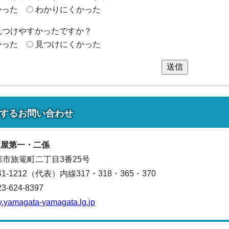
かった
わかりにくかった
見つけやすかったですか？
かった
見つけにくかった
送信
する
お問い合わせ
家屋第一・二係
山形市旅篭町二丁目3番25号
641-1212（代表）
内線317・318・365・370
624-8397
y.yamagata-yamagata.lg.jp