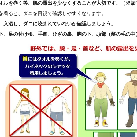
オルを巻く等
、
肌の露出を少なくすることが大切です
。（
※熱
を着ると、ダニを目視で確認しやすくなります。
、入浴し、ダニに咬まれていないか確認しましょう
。
下
、
足の付け根
、
手首
、
ひざの裏
、
胸の下
、
頭部（髪の毛の中