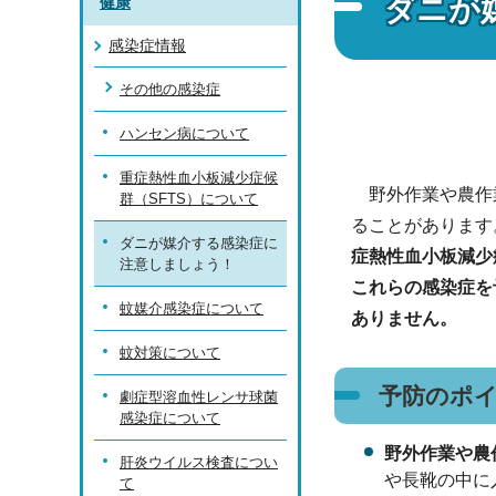
ダニが
健康
感染症情報
その他の感染症
ハンセン病について
重症熱性血小板減少症候
野外作業や農作
群（SFTS）について
ることがあります
ダニが媒介する感染症に
症熱性血小板減少
注意しましょう！
これらの感染症を
蚊媒介感染症について
ありません。
蚊対策について
予防のポ
劇症型溶血性レンサ球菌
感染症について
野外作業や農
肝炎ウイルス検査につい
や長靴の中に
て