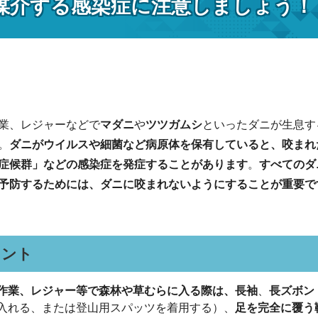
媒介する感染症に注意しましょう！
業、レジャーなどで
マダニ
や
ツツガムシ
といったダニが生息す
。
ダニがウイルスや細菌など病原体を保有していると、咬まれ
症候群」
などの感染症を発症することがあります
。
すべてのダ
予防するためには、ダニに咬まれないようにすることが重要で
イント
作業、レジャー等で森林や草むらに入る際は、長袖
、
長ズボン
入れる、または登山用スパッツを着用する）、
足を完全に覆う