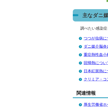
主なダニ
調べたい感染症
つつが虫病に
ダニ媒介脳炎
重症熱性血小
回帰熱につい
日本紅斑熱に
クリミア・コ
関連情報
厚生労働省ホ