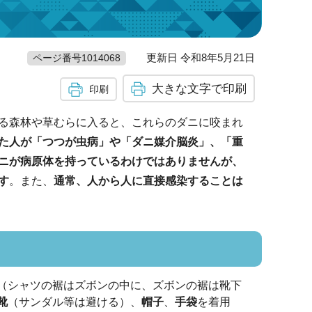
更新日 令和8年5月21日
ページ番号1014068
大きな文字で印刷
印刷
る森林や草むらに入ると、これらのダニに咬まれ
た人が「つつが虫病」や「ダニ媒介脳炎」、「重
ニが病原体を持っているわけではありませんが、
す
。また、
通常、人から人に直接感染することは
（シャツの裾はズボンの中に、ズボンの裾は靴下
靴
（サンダル等は避ける）、
帽子
、
手袋
を着用