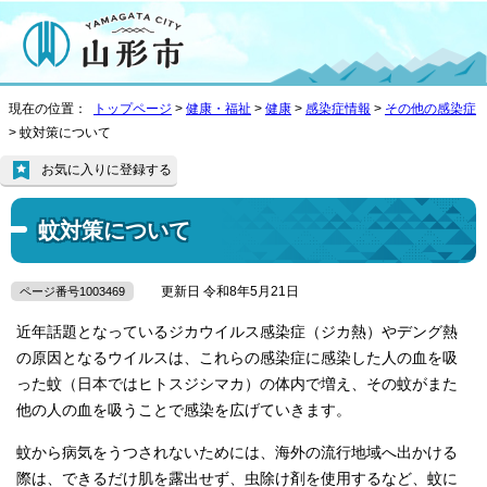
現在の位置：
トップページ
>
健康・福祉
>
健康
>
感染症情報
>
その他の感染症
> 蚊対策について
お気に入りに登録する
蚊対策について
更新日 令和8年5月21日
ページ番号1003469
近年話題となっているジカウイルス感染症（ジカ熱）やデング熱
の原因となるウイルスは、これらの感染症に感染した人の血を吸
った蚊（日本ではヒトスジシマカ）の体内で増え、その蚊がまた
他の人の血を吸うことで感染を広げていきます。
蚊から病気をうつされないためには、海外の流行地域へ出かける
際は、できるだけ肌を露出せず、虫除け剤を使用するなど、蚊に