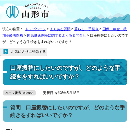
現在の位置：
トップページ
>
よくある質問
>
暮らし・手続き
>
国保・年金・後
期高齢者医療
>
国民健康保険に関するよくある問合せ
> 口座振替にしたいのです
が、どのような手続きをすればいいですか？
お気に入りに登録する
口座振替にしたいのですが、どのような手
続きをすればいいですか？
更新日 令和8年5月18日
ページ番号1003958
質問 口座振替にしたいのですが、どのような手
続きをすればいいですか？