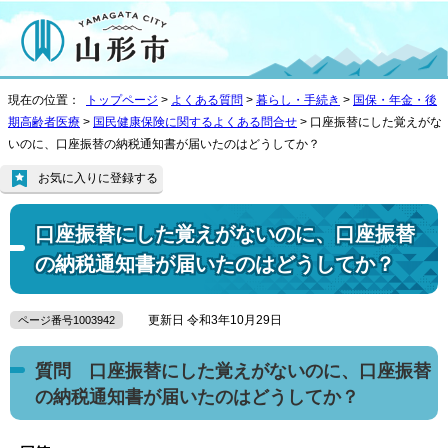
現在の位置：
トップページ
>
よくある質問
>
暮らし・手続き
>
国保・年金・後
期高齢者医療
>
国民健康保険に関するよくある問合せ
> 口座振替にした覚えがな
いのに、口座振替の納税通知書が届いたのはどうしてか？
お気に入りに登録する
口座振替にした覚えがないのに、口座振替
の納税通知書が届いたのはどうしてか？
更新日 令和3年10月29日
ページ番号1003942
質問 口座振替にした覚えがないのに、口座振替
の納税通知書が届いたのはどうしてか？