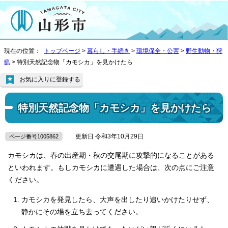
現在の位置：
トップページ
>
暮らし・手続き
>
環境保全・公害
>
野生動物・狩
猟
> 特別天然記念物「カモシカ」を見かけたら
お気に入りに登録する
特別天然記念物「カモシカ」を見かけたら
更新日 令和3年10月29日
ページ番号1005862
カモシカは、春の出産期・秋の交尾期に攻撃的になることがある
といわれます。もしカモシカに遭遇した場合は、次の点にご注意
ください。
カモシカを発見したら、大声を出したり追いかけたりせず、
静かにその場を立ち去ってください。