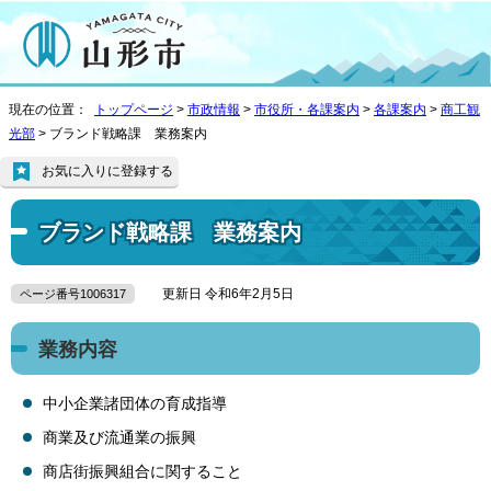
現在の位置：
トップページ
>
市政情報
>
市役所・各課案内
>
各課案内
>
商工観
光部
> ブランド戦略課 業務案内
お気に入りに登録する
ブランド戦略課 業務案内
更新日 令和6年2月5日
ページ番号1006317
業務内容
中小企業諸団体の育成指導
商業及び流通業の振興
商店街振興組合に関すること