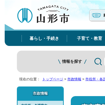
暮らし・手続き
子育て・教育
情報を探す
現在の位置：
トップページ
>
市政情報
>
市役所・各
市政情報