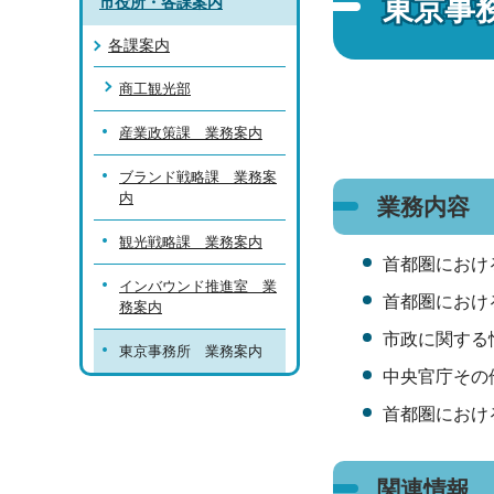
東京事
市役所・各課案内
各課案内
商工観光部
産業政策課 業務案内
ブランド戦略課 業務案
内
業務内容
観光戦略課 業務案内
首都圏におけ
インバウンド推進室 業
首都圏におけ
務案内
市政に関する
東京事務所 業務案内
中央官庁その
首都圏におけ
関連情報