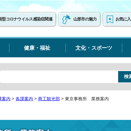
新型コロナウイルス感染症関連
山形市の魅力
お気に入
健康・福祉
文化・スポーツ
課案内
>
各課案内
>
商工観光部
> 東京事務所 業務案内