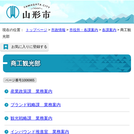
現在の位置：
トップページ
>
市政情報
>
市役所・各課案内
>
各課案内
> 商工観
光部
お気に入りに登録する
商工観光部
ページ番号1006965
産業政策課 業務案内
ブランド戦略課 業務案内
観光戦略課 業務案内
インバウンド推進室 業務案内