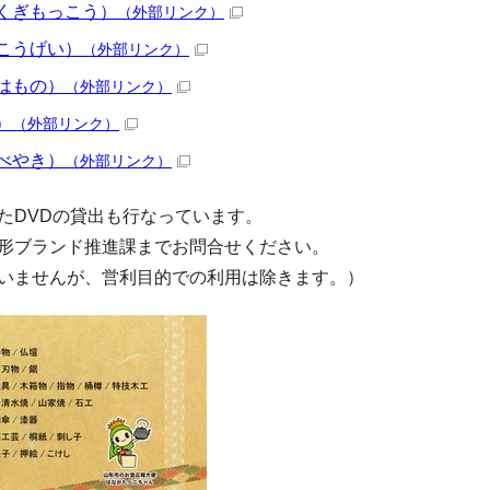
くぎもっこう）
（外部リンク）
こうげい）
（外部リンク）
はもの）
（外部リンク）
）
（外部リンク）
べやき）
（外部リンク）
たDVDの貸出も行なっています。
形ブランド推進課までお問合せください。
いませんが、営利目的での利用は除きます。）