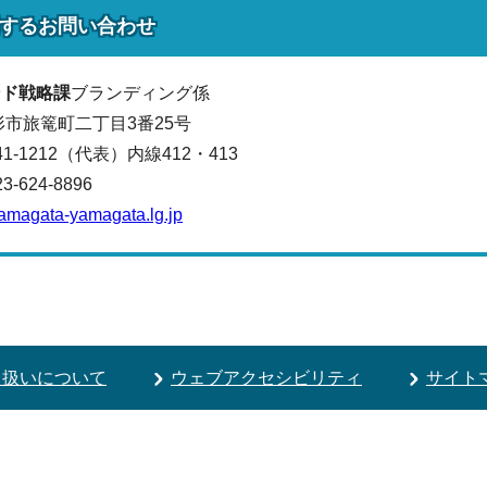
する
お問い合わせ
ンド戦略課
ブランディング係
山形市旅篭町二丁目3番25号
641-1212（代表）
内線412・413
624-8896
amagata-yamagata.lg.jp
り扱いについて
ウェブアクセシビリティ
サイト