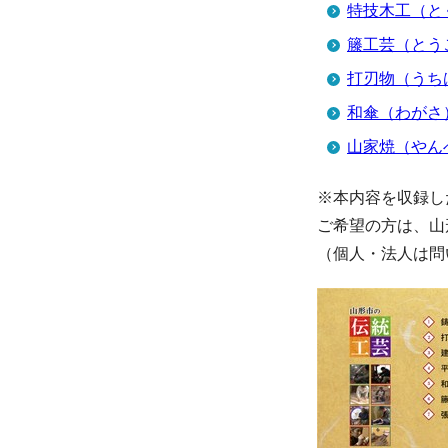
特技木工（と
籐工芸（とう
打刃物（うち
和傘（わがさ
山家焼（やん
※本内容を収録し
ご希望の方は、山
（個人・法人は問