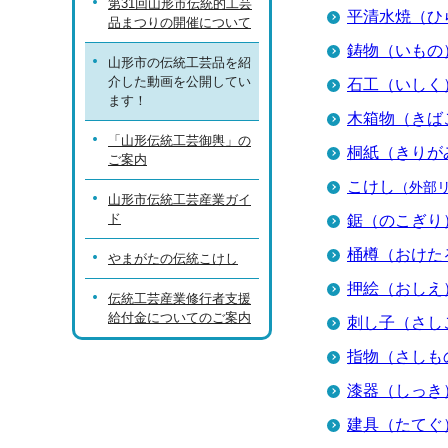
第31回山形市伝統的工芸
平清水焼（ひ
品まつりの開催について
鋳物（いもの
山形市の伝統工芸品を紹
介した動画を公開してい
石工（いしく
ます！
木箱物（きば
「山形伝統工芸御輿」の
桐紙（きりが
ご案内
こけし
（外部
山形市伝統工芸産業ガイ
ド
鋸（のこぎり
桶樽（おけた
やまがたの伝統こけし
押絵（おしえ
伝統工芸産業修行者支援
給付金についてのご案内
刺し子（さし
指物（さしも
漆器（しっき
建具（たてぐ