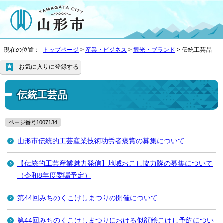
現在の位置：
トップページ
>
産業・ビジネス
>
観光・ブランド
> 伝統工芸品
お気に入りに登録する
伝統工芸品
ページ番号1007134
山形市伝統的工芸産業技術功労者褒賞の募集について
【伝統的工芸産業魅力発信】地域おこし協力隊の募集について
（令和8年度委嘱予定）
第44回みちのくこけしまつりの開催について
第44回みちのくこけしまつりにおける似顔絵こけし予約につい