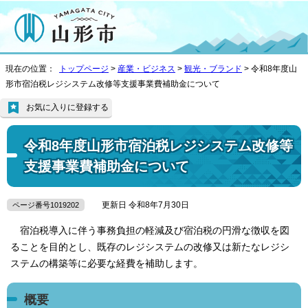
現在の位置：
トップページ
>
産業・ビジネス
>
観光・ブランド
> 令和8年度山
形市宿泊税レジシステム改修等支援事業費補助金について
お気に入りに登録する
令和8年度山形市宿泊税レジシステム改修等
支援事業費補助金について
更新日 令和8年7月30日
ページ番号1019202
宿泊税導入に伴う事務負担の軽減及び宿泊税の円滑な徴収を図
ることを目的とし、既存のレジシステムの改修又は新たなレジシ
ステムの構築等に必要な経費を補助します。
概要