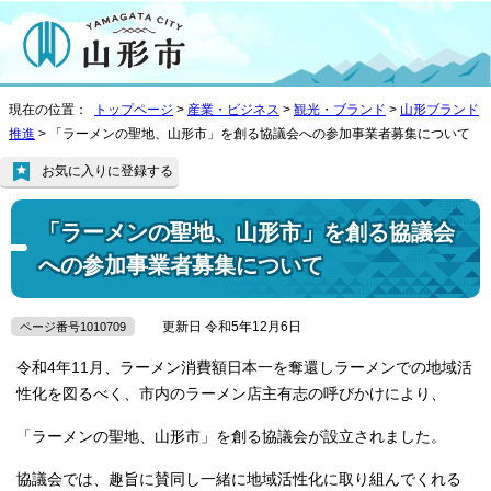
現在の位置：
トップページ
>
産業・ビジネス
>
観光・ブランド
>
山形ブランド
推進
> 「ラーメンの聖地、山形市」を創る協議会への参加事業者募集について
お気に入りに登録する
「ラーメンの聖地、山形市」を創る協議会
への参加事業者募集について
更新日 令和5年12月6日
ページ番号1010709
令和4年11月、ラーメン消費額日本一を奪還しラーメンでの地域活
性化を図るべく、市内のラーメン店主有志の呼びかけにより、
「ラーメンの聖地、山形市」を創る協議会が設立されました。
協議会では、趣旨に賛同し一緒に地域活性化に取り組んでくれる