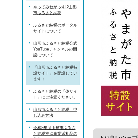
やってみねがっす!?山形
市ふるさと納税
ふるさと納税のポータル
サイトについて
山形市ふるさと納税公式
YouTubeチャンネルの開
設について
「山形市ふるさと納税特
設サイト」を開設してい
ます！
ふるさと納税の「偽サイ
ト」にご注意ください。
山形市ふるさと納税 申
し込み方法
令和8年度山形市ふるさ
と納税推進事業返礼品の