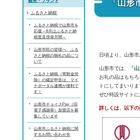
「山形
観光・ブランド
ふるさと納税
ふるさと納税で山形市を
応援～8月はふるさと納
税普及啓発月間～
山形市民の皆様へ ふる
日頃より、山形市
さと納税の御礼の品につ
いて
山形市では、
「山
ふるさと納税（寄附金控
お礼の品はもちろ
除）の確定申告は、マイ
トにしてまいりま
ナポータル連携が便利で
す！
ぜひ特設サイトに
山形市チョイスPay（旧
詳しくは、以下の
電子感謝券）加盟店を募
集しています
山形市ふるさと納税に関
するお問い合わせ先