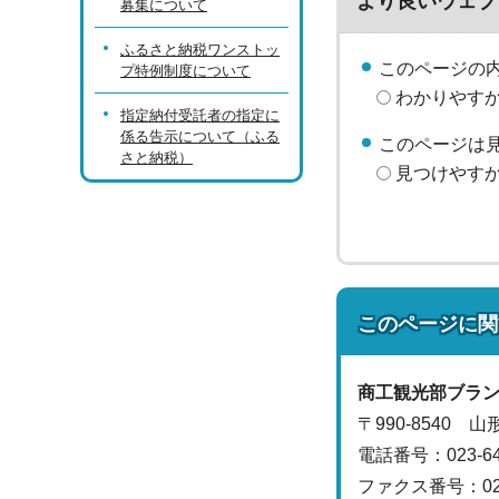
より良いウェブ
募集について
ふるさと納税ワンストッ
このページの
プ特例制度について
わかりやす
指定納付受託者の指定に
係る告示について（ふる
このページは
さと納税）
見つけやす
このページに関
商工観光部
ブラ
〒990-8540 
電話番号：
023-
ファクス番号：023-