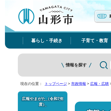
暮らし・手続き
子育て・教育
情報を探す
現在の位置：
トップページ
>
市政情報
>
広報・広聴
広報やまがた（令和7年
度）