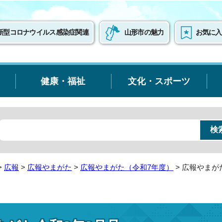
新型コロナウイルス感染症関連
山形市の魅力
お気に入
健康・福祉
文化・スポーツ
>
広報
>
広報やまがた
>
広報やまがた（令和7年度）
> 広報やまが