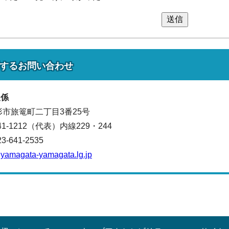
送信
する
お問い合わせ
報係
山形市旅篭町二丁目3番25号
641-1212（代表）
内線229・244
641-2535
yamagata-yamagata.lg.jp