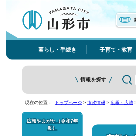
暮らし・手続き
子育て・教育
情報を探す
現在の位置：
トップページ
>
市政情報
>
広報・広聴
広報やまがた（令和7年
度）