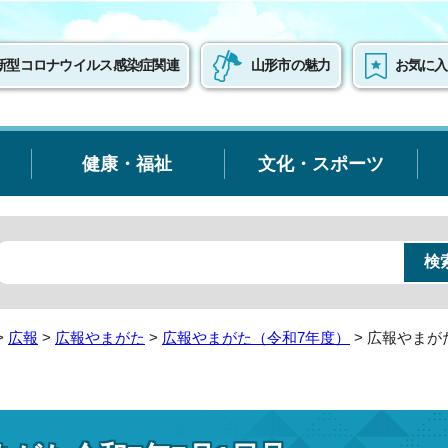
新型コロナウイルス感染症関連
山形市の魅力
お気に入
健康・福祉
文化・スポーツ
>
広報
>
広報やまがた
>
広報やまがた（令和7年度）
> 広報やまが