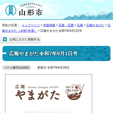
現在の位置：
トップページ
>
市政情報
>
広報・広聴
>
広報
>
広報やまがた
>
広
報やまがた（令和7年度）
> 広報やまがた令和7年9月1日号
お気に入りに登録する
広報やまがた令和7年9月1日号
更新日 令和7年8月28日
ページ番号1016922