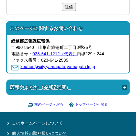
送信
このページに関する
お問い合わせ
総務部
広報課
広報係
〒990-8540 山形市旅篭町二丁目3番25号
電話番号：
023-641-1212（代表）
内線229・244
ファクス番号：023-641-2535
kouhou@city.yamagata-yamagata.lg.jp
広報やまがた（令和7年度）
前のページへ戻る
トップページへ戻る
このホームページについて
個人情報の取り扱いについて