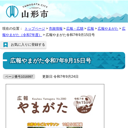
現在の位置：
トップページ
>
市政情報
>
広報・広聴
>
広報
>
広報やまがた
>
広
報やまがた（令和7年度）
> 広報やまがた令和7年9月15日号
お気に入りに登録する
広報やまがた令和7年9月15日号
更新日 令和7年9月24日
ページ番号1016997