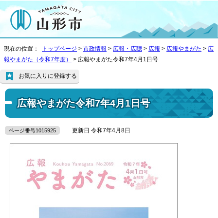
現在の位置：
トップページ
>
市政情報
>
広報・広聴
>
広報
>
広報やまがた
>
広
報やまがた（令和7年度）
> 広報やまがた令和7年4月1日号
お気に入りに登録する
広報やまがた令和7年4月1日号
更新日 令和7年4月8日
ページ番号1015925