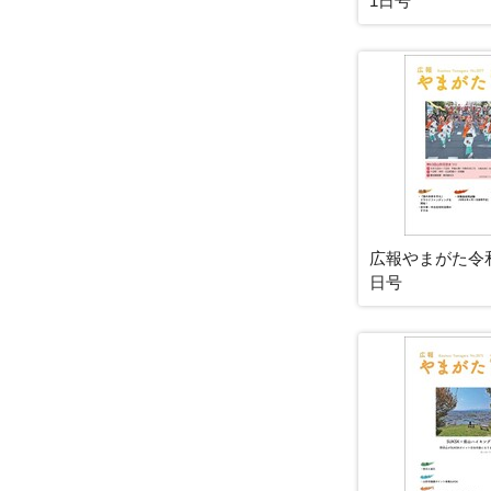
1日号
広報やまがた令和
日号