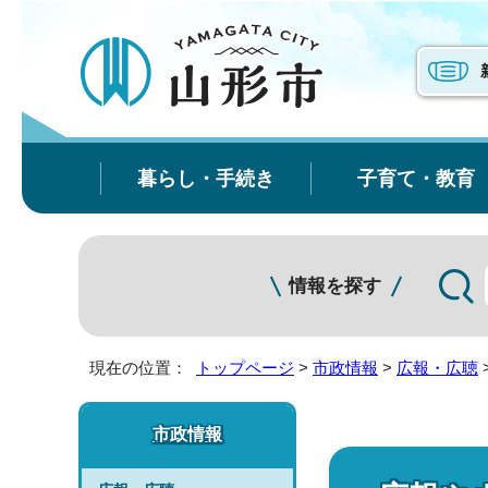
暮らし・手続き
子育て・教育
情報を探す
現在の位置：
トップページ
>
市政情報
>
広報・広聴
市政情報