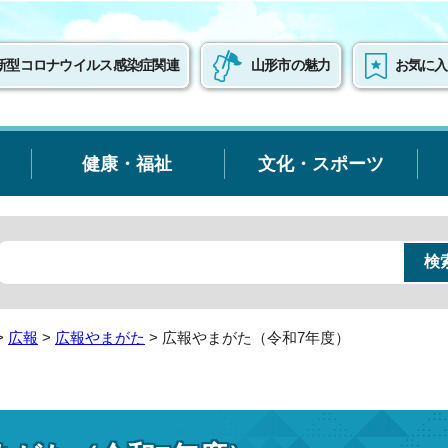
新型コロナウイルス感染症関連
山形市の魅力
お気に入
健康・福祉
文化・スポーツ
>
広報
>
広報やまがた
> 広報やまがた（令和7年度）