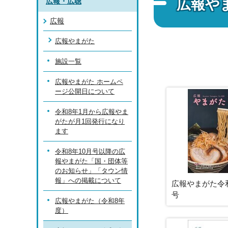
広報や
広報・広聴
広報
広報やまがた
施設一覧
広報やまがた ホームペ
ージ公開日について
令和8年1月から広報やま
がたが月1回発行になり
ます
令和8年10月号以降の広
報やまがた「国・団体等
のお知らせ」「タウン情
報」への掲載について
広報やまがた令和
号
広報やまがた（令和8年
度）