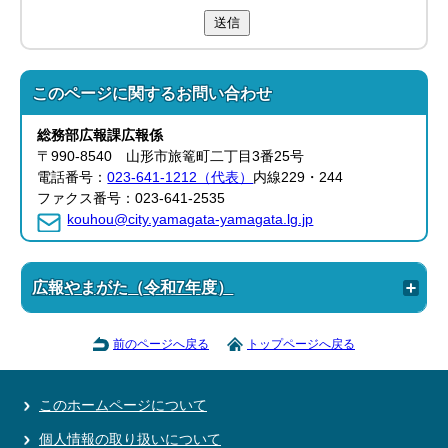
送信
このページに関する
お問い合わせ
総務部
広報課
広報係
〒990-8540 山形市旅篭町二丁目3番25号
電話番号：
023-641-1212（代表）
内線229・244
ファクス番号：023-641-2535
kouhou@city.yamagata-yamagata.lg.jp
広報やまがた（令和7年度）
前のページへ戻る
トップページへ戻る
このホームページについて
個人情報の取り扱いについて