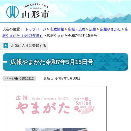
現在の位置：
トップページ
>
市政情報
>
広報・広聴
>
広報
>
広報やまがた
>
広
報やまがた（令和7年度）
> 広報やまがた令和7年5月15日号
お気に入りに登録する
広報やまがた令和7年5月15日号
更新日 令和7年5月30日
ページ番号1016212