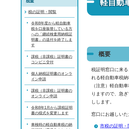
軽自動
税金
税の証明・閲覧
令和8年度から軽自動車
税を口座振替している方
への「継続検査用納税証
明書」の送付を終了しま
す
概要
課税（非課税）証明書の
コンビニ交付
税証明窓口に来る
個人納税証明書のオンラ
れる軽自動車税納
イン申請
（注意）軽自動車
課税（非課税）証明書の
りますので、急ぎ
オンライン申請
しします。
令和8年1月から課税証明
書の様式を変更します
窓口にお越しいた
車検時の軽自動車税の納
市税の証明・