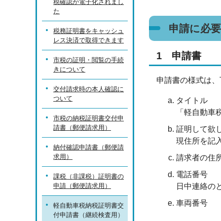
税確認が電子化されまし
た
申請に必
税務証明書をキャッシュ
レス決済で取得できます
1 申請書
市税の証明・閲覧の手続
きについて
申請書の様式は、
交付請求時の本人確認に
ついて
タイトル
「軽自動車
市税の納税証明書交付申
請書（郵便請求用）
証明して欲
現住所を記
納付確認申請書（郵便請
求用）
請求者の住
電話番号
課税（非課税）証明書の
申請（郵便請求用）
日中連絡の
車両番号
軽自動車税納税証明書交
付申請書（継続検査用）