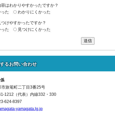
内容はわかりやすかったですか？
かった
わかりにくかった
見つけやすかったですか？
かった
見つけにくかった
送信
する
お問い合わせ
理係
山形市旅篭町二丁目3番25号
641-1212（代表）
内線332・330
624-8397
amagata-yamagata.lg.jp