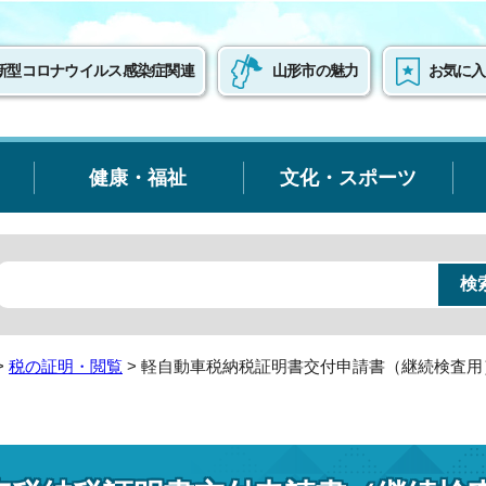
新型コロナウイルス感染症関連
山形市の魅力
お気に入
健康・福祉
文化・スポーツ
>
税の証明・閲覧
> 軽自動車税納税証明書交付申請書（継続検査