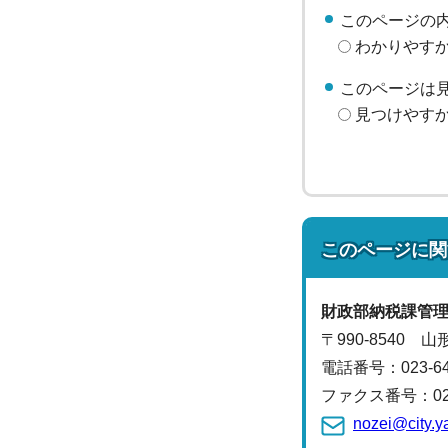
このページの
わかりやす
このページは
見つけやす
このページに関
財政部
納税課
管
〒990-8540 
電話番号：
023-
ファクス番号：023-
nozei@city.y