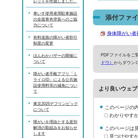
レットを作成しました。
車いす使用者用駐車施設
添付ファ
の全面青色塗装へのご協
力について
身体障がい者福
有料道路の障がい者割引
制度の変更
PDFファイルをご覧
ほんわかバザーの開催に
ついて
ドウ）
からダウン
障がい者手帳アプリ「ミ
ライロID」による公共施
設使用料等の減免につい
より良いウェブ
て
東京2025デフリンピック
このページの
について
わかりやす
障がいを理由とする差別
解消の取組みをお知らせ
このページは
します
見つけやす