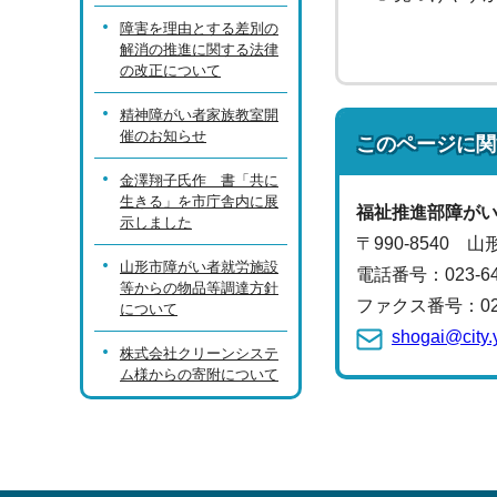
障害を理由とする差別の
解消の推進に関する法律
の改正について
精神障がい者家族教室開
催のお知らせ
このページに関
金澤翔子氏作 書「共に
生きる」を市庁舎内に展
福祉推進部
障が
示しました
〒990-8540 
山形市障がい者就労施設
電話番号：
023-
等からの物品等調達方針
ファクス番号：023-
について
shogai@city.
株式会社クリーンシステ
ム様からの寄附について