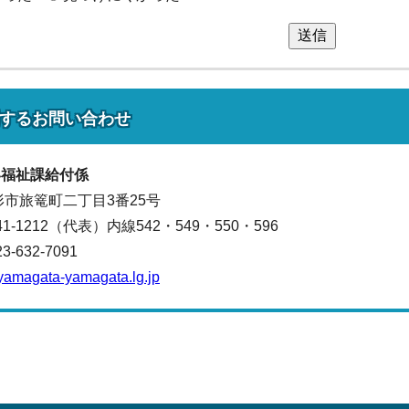
送信
する
お問い合わせ
い福祉課
給付係
山形市旅篭町二丁目3番25号
641-1212（代表）
内線542・549・550・596
632-7091
yamagata-yamagata.lg.jp