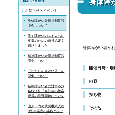
身体障
障がい者福祉
お知らせ・イベント
身体障がい者福祉制度説
明会について
働く障がいのある人への
支援のための連携協定を
締結しました
身体障がい者が
精神障がい者福祉制度説
明会について
開催日時・場
「わたしのせかい展」の
開催について
内容
精神障がい者に対する旅
客鉄道株式会社等の旅客
持ち物
運賃の割引開始について
山形市内の就労継続支援
その他
B型事業所の案内パンフ