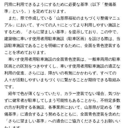
円滑に利用できるようにするために必要な基準（以下「整備基
準」という。）を定めております。
また、県で作成している「山形県福祉のまちづくり整備マニュ
アル」において、すべての人々にとってより利用しやすい施設と
するため、「さらに望ましい基準」を提示しており、この中で、
建築物に車いす使用者用駐車施設（駐車区画）を設ける際は、当
該駐車施設であることを明確にするために、全面を青色塗装する
ことを求めております。
車いす使用者用駐車施設の全面青色塗装は、一般車両用の駐車
区画との区別をつきやすくし、車いす使用者用駐車施設の適正な
利用の促進、さらには、障がいの有無にかかわらず、すべての
人々が活動しやすいまちづくりに繋がることが期待できる取組み
です。
経年で色が薄くなっていたり、カラー塗装でない場合、気づか
ずに健常者が駐車してしまう可能性もあることから、不特定多数
の方が利用する各施設、各事業所において、山形県が定める「整
備基準」に適合するよう努めるとともに、全面青色塗装を含めた
「さらに望ましい基準」への適合にご協力くださるようお願いい
たします。