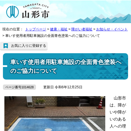
現在の位置：
トップページ
>
健康・福祉
>
障がい者福祉
>
お知らせ・イベント
> 車いす使用者用駐車施設の全面青色塗装へのご協力について
お気に入りに登録する
車いす使用者用駐車施設の全面青色塗装へ
のご協力について
更新日 令和6年12月25日
ページ番号1014628
山形市
は、障が
いや障が
いのある
人への理