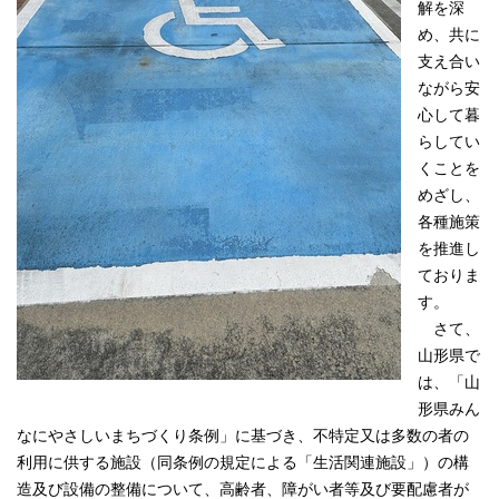
解を深
め、共に
支え合い
ながら安
心して暮
らしてい
くことを
めざし、
各種施策
を推進し
ておりま
す。
さて、
山形県で
は、「山
形県みん
なにやさしいまちづくり条例」に基づき、不特定又は多数の者の
利用に供する施設（同条例の規定による「生活関連施設」）の構
造及び設備の整備について、高齢者、障がい者等及び要配慮者が