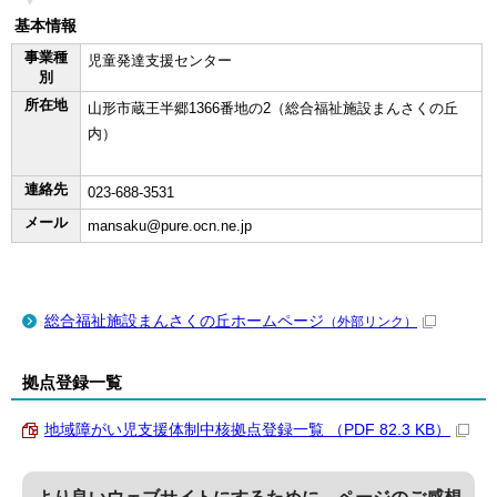
基本情報
事業種
児童発達支援センター
別
所在地
山形市蔵王半郷1366番地の2（総合福祉施設まんさくの丘
内）
連絡先
023-688-3531
メール
mansaku@pure.ocn.ne.jp
総合福祉施設まんさくの丘ホームページ
（外部リンク）
拠点登録一覧
地域障がい児支援体制中核拠点登録一覧 （PDF 82.3 KB）