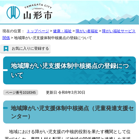
現在の位置：
トップページ
>
健康・福祉
>
障がい者福祉
>
障がい福祉サービス
関係
> 地域障がい児支援体制中核拠点の登録について
お気に入りに登録する
地域障がい児支援体制中核拠点の登録につ
いて
更新日 令和8年3月30日
ページ番号1018345
地域障がい児支援体制中核拠点（児童発達支援セ
ンター）
地域における障がい児支援の中核的役割を果たす機関として位