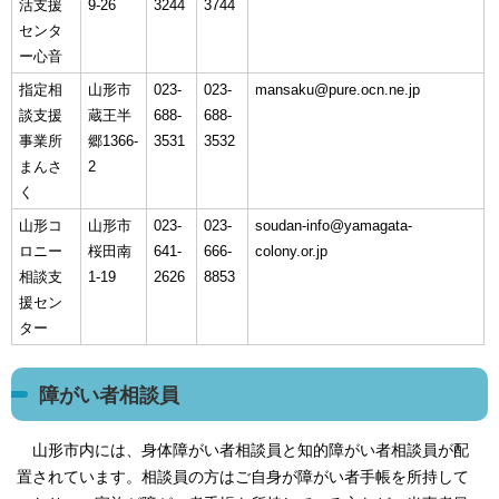
活支援
9-26
3244
3744
センタ
ー心音
指定相
山形市
023-
023-
mansaku@pure.ocn.ne.jp
談支援
蔵王半
688-
688-
事業所
郷1366-
3531
3532
まんさ
2
く
山形コ
山形市
023-
023-
soudan-info@yamagata-
ロニー
桜田南
641-
666-
colony.or.jp
相談支
1-19
2626
8853
援セン
ター
障がい者相談員
山形市内には、身体障がい者相談員と知的障がい者相談員が配
置されています。相談員の方はご自身が障がい者手帳を所持して