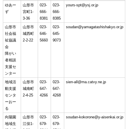
ゆあー
山形市
023-
023-
yours-spt@ysj.or.jp
ず
宮町1-
666-
666-
3-36
8381
8385
山形市
山形市
023-
023-
soudan@yamagatashishakyo.or.jp
社会福
城西町
646-
645-
祉協議
2-2-22
5660
9073
会
障がい
者相談
支援セ
ンター
地域活
山形市
023-
023-
sien-all@ma.catvy.ne.jp
動支援
城南町
647-
647-
センタ
2-4-25
4266
4268
ーおー
る
向陽園
山形市
023-
023-
soudan-kokorone@y-aisenkai.or.jp
地域生
江俣1-
679-
679-