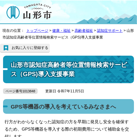
現在の位置：
トップページ
>
健康・福祉
>
高齢者福祉
>
認知症サポート
> 山形
市認知症高齢者等位置情報検索サービス（GPS)導入支援事業
お気に入りに登録する
山形市認知症高齢者等位置情報検索サービ
ス（GPS)導入支援事業
更新日 令和7年11月5日
ページ番号1013848
GPS等機器の導入を考えているみなさまへ
行方がわからなくなった認知症の方を早期に発見し安全を確保す
るため、GPS等機器を導入する際の初期費用について補助金を交
付します。