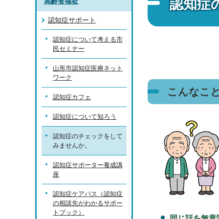
認知症
高齢者福祉
認知症サポート
認知症について考える市
民セミナー
山形市認知症医療ネット
ワーク
こんなこ
認知症カフェ
認知症について知ろう
認知症のチェックをして
みませんか。
認知症サポーター養成講
座
認知症ケアパス（認知症
の相談先がわかるサポー
トブック）
同じ話を無意