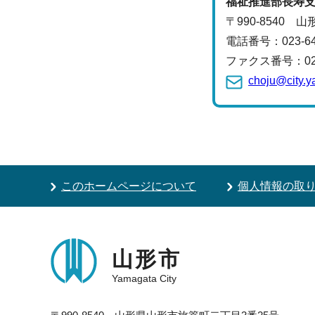
福祉推進部
長寿
〒990-8540 
電話番号：
023-
ファクス番号：023-
choju@city.y
このホームページについて
個人情報の取
山形市
Yamagata City