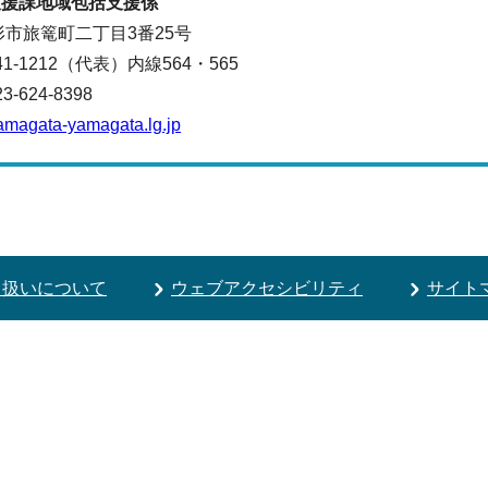
支援課
地域包括支援係
山形市旅篭町二丁目3番25号
641-1212（代表）
内線564・565
624-8398
amagata-yamagata.lg.jp
り扱いについて
ウェブアクセシビリティ
サイト