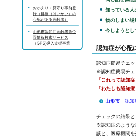
おかえり・見守り事前登
知っている人
録（徘徊（はいかい）の
心配がある高齢者）
物のしまい場
今しようとし
山形市認知症高齢者等位
置情報検索サービス
（GPS)導入支援事業
認知症が心配
認知症簡易チェッ
※認知症簡易チェ
「これって認知症
「わたしも認知症
山形市 認知
チェックの結果と
※認知症のような
談と、医療機関を