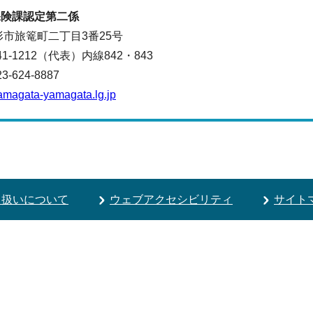
保険課
認定第二係
山形市旅篭町二丁目3番25号
641-1212（代表）
内線842・843
624-8887
amagata-yamagata.lg.jp
り扱いについて
ウェブアクセシビリティ
サイト