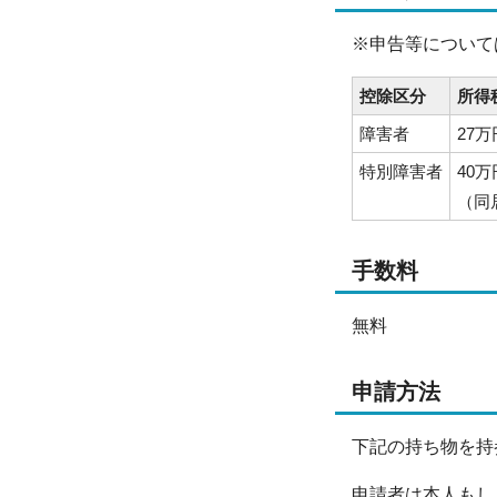
※申告等について
控除区分
所得
障害者
27万
特別障害者
40万
（同
手数料
無料
申請方法
下記の持ち物を持
申請者は本人もし