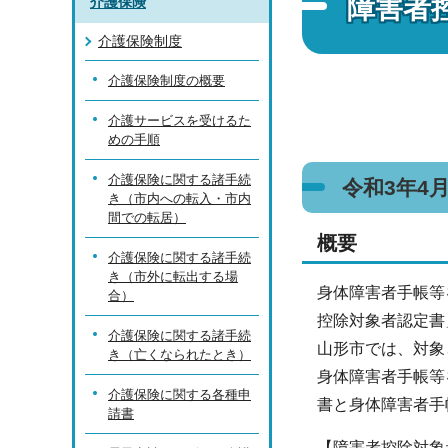
障害者
介護保険
介護保険制度
介護保険制度の概要
介護サービスを受けるた
めの手順
介護保険に関する諸手続
令和3年4
き（市内への転入・市内
間での転居）
概要
介護保険に関する諸手続
き（市外に転出する場
身体障害者手帳等
合）
控除対象者認定書
介護保険に関する諸手続
山形市では、対象
き（亡くなられたとき）
身体障害者手帳等
介護保険に関する各種申
書と身体障害者手
請書
【障害者控除対象