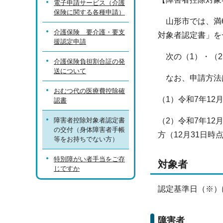
電子申請サービス（介護
保険に関する各種申請）
山形市では、満6
介護保険 要介護・要支
対象者認定書」を
援認定申請
次の（1）・（2
介護保険負担割合証の発
送について
なお、申請方法
おむつ代の医療費控除確
（1）令和7年12
認書
障害者控除対象者認定書
（2）令和7年1
の交付（身体障害者手帳
方（12月31日
等をお持ちでない方）
特別障がい者手当をご存
対象者
じですか
認定基準日（※）
障害者