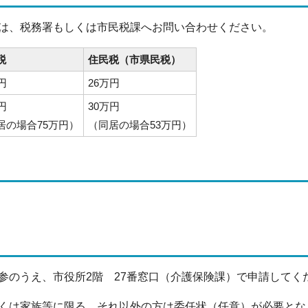
は、税務署もしくは市民税課へお問い合わせください。
税
住民税（市県民税）
円
26万円
円
30万円
居の場合75万円）
（同居の場合53万円）
参のうえ、市役所2階 27番窓口（介護保険課）で申請してく
くは家族等に限る。それ以外の方は委任状（任意）が必要とな