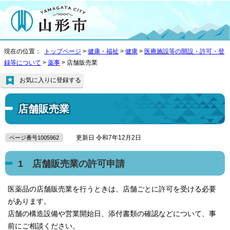
現在の位置：
トップページ
>
健康・福祉
>
健康
>
医療施設等の開設・許可・登
録等について
>
薬事
> 店舗販売業
お気に入りに登録する
店舗販売業
更新日 令和7年12月2日
ページ番号1005962
1 店舗販売業の許可申請
医薬品の店舗販売業を行うときは、店舗ごとに許可を受ける必要
があります。
店舗の構造設備や営業開始日、添付書類の確認などについて、事
前にご相談ください。