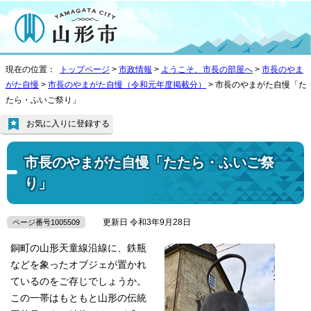
現在の位置：
トップページ
>
市政情報
>
ようこそ、市長の部屋へ
>
市長のやま
がた自慢
>
市長のやまがた自慢（令和元年度掲載分）
> 市長のやまがた自慢「た
たら・ふいご祭り」
お気に入りに登録する
市長のやまがた自慢「たたら・ふいご祭
り」
更新日 令和3年9月28日
ページ番号1005509
銅町の山形天童線沿線に、鉄瓶
などを象ったオブジェが置かれ
ているのをご存じでしょうか。
この一帯はもともと山形の伝統