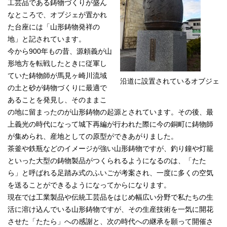
工芸品である鋳物づくりが盛ん
なところで、オブジェが置かれ
た台座には「山形鋳物発祥の
地」と記されています。
今から900年もの昔、源頼義が山
形地方を転戦したときに従軍し
ていた鋳物師が馬見ヶ崎川流域
沿道に設置されているオブジェ
の土と砂が鋳物づくりに最適で
あることを発見し、そのままこ
の地に留まったのが山形鋳物の起源とされています。その後、最
上義光の時代になって城下再編が行われた際に今の銅町に鋳物師
が集められ、産地としての原型ができあがりました。
茶釜や鉄瓶などのイメージが強い山形鋳物ですが、釣り鐘や灯籠
といった大型の鋳物製品がつくられるようになるのは、「たた
ら」と呼ばれる足踏み式のふいごが考案され、一度に多くの空気
を送ることができるようになってからになります。
現在では工業製品や伝統工芸品をはじめ幅広い分野で私たちの生
活に溶け込んでいる山形鋳物ですが、その生産技術を一気に開花
させた「たたら」への感謝と、次の時代への継承を願って開催さ